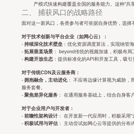
产模式快速构建覆盖全国的服务能力。这种“共
二、 捕获风口的战略路径
面对这一新风口，各类参与者可依据自身优势，选择
对于技术创新与平台企业（如网心云）：
-
持续深化技术壁垒
：优化资源调度算法，实现纳管
-
拓展垂直场景
： beyond传统的视频加速，积极
-
构建开放生态
：提供标准化的API和开发工具，吸
对于传统CDN及云服务商：
-
拥抱融合，主动进化
： 不应将边缘计算视为威胁，
服务套餐。
-
聚焦差异化服务
： 在通用服务基础上，结合自身客
对于企业用户与开发者：
-
前瞻性架构设计
： 在开发新一代应用时，积极采用
-
积极试用与评估
： 主动尝试如网心云等提供的分布